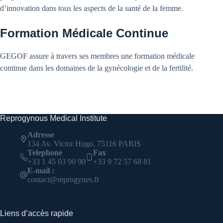
d’innovation dans tous les aspects de la santé de la femme.
Formation Médicale Continue
GEGOF assure à travers ses membres une formation médicale
continue dans les domaines de la gynécologie et de la fertilité.
Reprogynous Medical Institute
Adresse
134 Av. Victor Hugo, 75116 PARIS
Telephone
Fax
+33 1 45 03 90 90
+33 9 72 57 68 81
E-mail :
contact@reprogynes.fr
Liens d’accès rapide