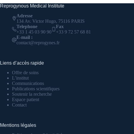
Reprogynous Medical Institute
Adresse
134 Av. Victor Hugo, 75116 PARIS
Telephone
Fax
+33 1 45 03 90 90
+33 9 72 57 68 81
E-mail :
contact@reprogynes.fr
Liens d’accès rapide
Offre de soins
L’institut
Communications
Publications scientifiques
Soutenir la recherche
Espace patient
Contact
Mentions légales